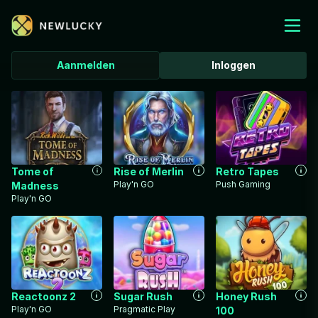
Aanmelden
Inloggen
Tome of
Rise of Merlin
Retro Tapes
Play'n GO
Push Gaming
Madness
Play'n GO
Reactoonz 2
Sugar Rush
Honey Rush
Play'n GO
Pragmatic Play
100