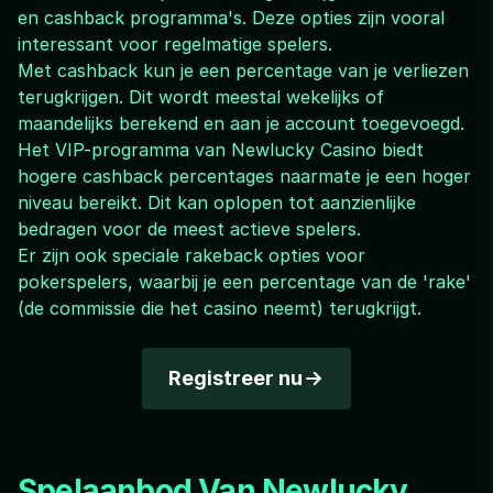
en cashback programma's. Deze opties zijn vooral
interessant voor regelmatige spelers.
Met cashback kun je een percentage van je verliezen
terugkrijgen. Dit wordt meestal wekelijks of
maandelijks berekend en aan je account toegevoegd.
Het VIP-programma van Newlucky Casino biedt
hogere cashback percentages naarmate je een hoger
niveau bereikt. Dit kan oplopen tot aanzienlijke
bedragen voor de meest actieve spelers.
Er zijn ook speciale rakeback opties voor
pokerspelers, waarbij je een percentage van de 'rake'
(de commissie die het casino neemt) terugkrijgt.
Registreer nu
Spelaanbod Van Newlucky