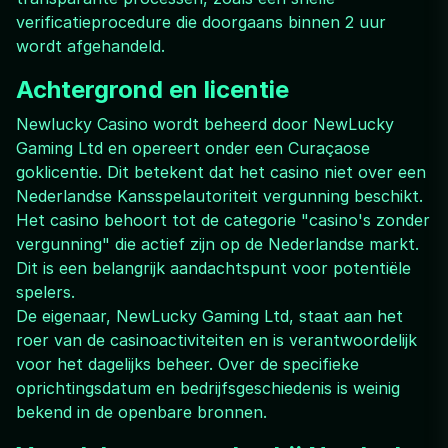
verificatieprocedure die doorgaans binnen 2 uur
wordt afgehandeld.
Achtergrond en licentie
Newlucky Casino wordt beheerd door NewLucky
Gaming Ltd en opereert onder een Curaçaose
goklicentie. Dit betekent dat het casino niet over een
Nederlandse Kansspelautoriteit vergunning beschikt.
Het casino behoort tot de categorie "casino's zonder
vergunning" die actief zijn op de Nederlandse markt.
Dit is een belangrijk aandachtspunt voor potentiële
spelers.
De eigenaar, NewLucky Gaming Ltd, staat aan het
roer van de casinoactiviteiten en is verantwoordelijk
voor het dagelijks beheer. Over de specifieke
oprichtingsdatum en bedrijfsgeschiedenis is weinig
bekend in de openbare bronnen.