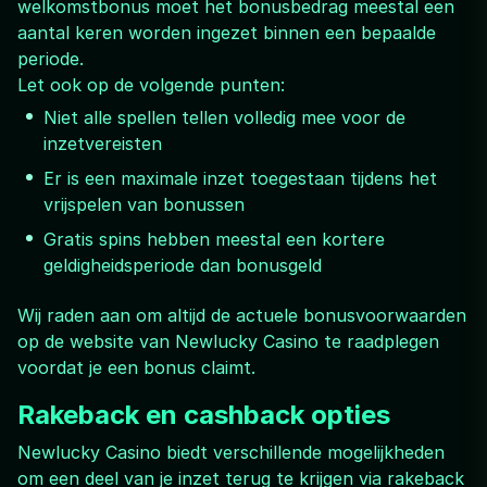
welkomstbonus moet het bonusbedrag meestal een
aantal keren worden ingezet binnen een bepaalde
periode.
Let ook op de volgende punten:
Niet alle spellen tellen volledig mee voor de
inzetvereisten
Er is een maximale inzet toegestaan tijdens het
vrijspelen van bonussen
Gratis spins hebben meestal een kortere
geldigheidsperiode dan bonusgeld
Wij raden aan om altijd de actuele bonusvoorwaarden
op de website van Newlucky Casino te raadplegen
voordat je een bonus claimt.
Rakeback en cashback opties
Newlucky Casino biedt verschillende mogelijkheden
om een deel van je inzet terug te krijgen via rakeback