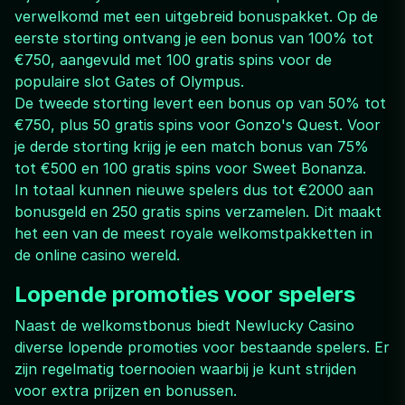
verwelkomd met een uitgebreid bonuspakket. Op de
eerste storting ontvang je een bonus van 100% tot
€750, aangevuld met 100 gratis spins voor de
populaire slot Gates of Olympus.
De tweede storting levert een bonus op van 50% tot
€750, plus 50 gratis spins voor Gonzo's Quest. Voor
je derde storting krijg je een match bonus van 75%
tot €500 en 100 gratis spins voor Sweet Bonanza.
In totaal kunnen nieuwe spelers dus tot €2000 aan
bonusgeld en 250 gratis spins verzamelen. Dit maakt
het een van de meest royale welkomstpakketten in
de online casino wereld.
Lopende promoties voor spelers
Naast de welkomstbonus biedt Newlucky Casino
diverse lopende promoties voor bestaande spelers. Er
zijn regelmatig toernooien waarbij je kunt strijden
voor extra prijzen en bonussen.