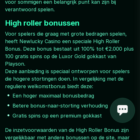
voor sommigen een belangrijk punt kan zijn bij
verantwoord spelen.
High roller bonussen
Voor spelers die graag met grote bedragen spelen,
heeft Newlucky Casino een speciale High Roller
Bonus. Deze bonus bestaat uit 100% tot €2.000 plus
100 gratis spins op de Luxor Gold gokkast van
Playson.
Deze aanbieding is speciaal ontworpen voor spelers
die hogere stortingen doen. In vergelijking met de
reguliere welkomstbonus biedt deze:
Een hoger maximaal bonusbedrag
Betere bonus-naar-storting verhouding
Gratis spins op een premium gokkast
De inzetvoorwaarden van de High Roller Bonus zijn
vergelijkbaar met andere bonussen op de site, maar