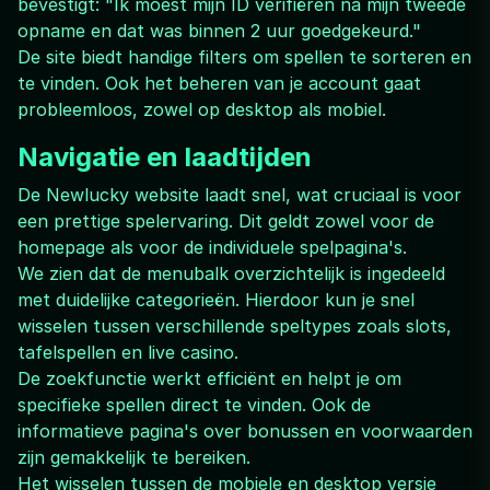
bevestigt: "Ik moest mijn ID verifiëren na mijn tweede
opname en dat was binnen 2 uur goedgekeurd."
De site biedt handige filters om spellen te sorteren en
te vinden. Ook het beheren van je account gaat
probleemloos, zowel op desktop als mobiel.
Navigatie en laadtijden
De Newlucky website laadt snel, wat cruciaal is voor
een prettige spelervaring. Dit geldt zowel voor de
homepage als voor de individuele spelpagina's.
We zien dat de menubalk overzichtelijk is ingedeeld
met duidelijke categorieën. Hierdoor kun je snel
wisselen tussen verschillende speltypes zoals slots,
tafelspellen en live casino.
De zoekfunctie werkt efficiënt en helpt je om
specifieke spellen direct te vinden. Ook de
informatieve pagina's over bonussen en voorwaarden
zijn gemakkelijk te bereiken.
Het wisselen tussen de mobiele en desktop versie