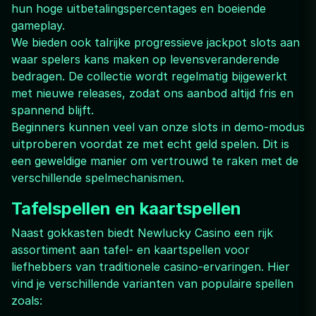
hun hoge uitbetalingspercentages en boeiende
gameplay.
We bieden ook talrijke progressieve jackpot slots aan
waar spelers kans maken op levensveranderende
bedragen. De collectie wordt regelmatig bijgewerkt
met nieuwe releases, zodat ons aanbod altijd fris en
spannend blijft.
Beginners kunnen veel van onze slots in demo-modus
uitproberen voordat ze met echt geld spelen. Dit is
een geweldige manier om vertrouwd te raken met de
verschillende spelmechanismen.
Tafelspellen en kaartspellen
Naast gokkasten biedt Newlucky Casino een rijk
assortiment aan tafel- en kaartspellen voor
liefhebbers van traditionele casino-ervaringen. Hier
vind je verschillende varianten van populaire spellen
zoals: