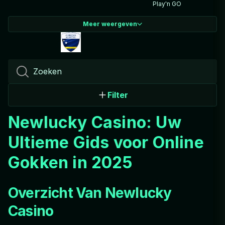
Play'n GO
Meer weergeven
Filter
Newlucky Casino: Uw
Ultieme Gids voor Online
Gokken in 2025
Overzicht Van Newlucky
Casino