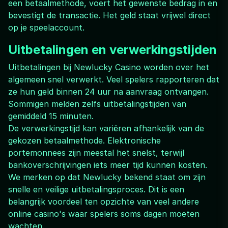
een betaalmethode, voert het gewenste bedrag in en
bevestigt de transactie. Het geld staat vrijwel direct
op je speelaccount.
Uitbetalingen en verwerkingstijden
Uitbetalingen bij Newlucky Casino worden over het
algemeen snel verwerkt. Veel spelers rapporteren dat
ze hun geld binnen 24 uur na aanvraag ontvangen.
Sommigen melden zelfs uitbetalingstijden van
gemiddeld 15 minuten.
De verwerkingstijd kan variëren afhankelijk van de
gekozen betaalmethode. Elektronische
portemonnees zijn meestal het snelst, terwijl
bankoverschrijvingen iets meer tijd kunnen kosten.
We merken op dat Newlucky bekend staat om zijn
snelle en veilige uitbetalingsproces. Dit is een
belangrijk voordeel ten opzichte van veel andere
online casino's waar spelers soms dagen moeten
wachten.