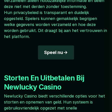
verzamelen alleen noodzakelijke informatie en delen
deze niet met derden zonder toestemming.
Hun privacybeleid is transparant en duidelijk
opgesteld. Spelers kunnen gemakkelijk begrijpen
welke gegevens worden verzameld en hoe deze
worden gebruikt. Dit draagt bij aan het vertrouwen in
het platform.
Speel nu
Storten En Uitbetalen Bij
Newlucky Casino
Newlucky Casino biedt verschillende opties voor het
storten en opnemen van geld. Hun systeem is
gebruiksvriendelijk opgezet met snelle